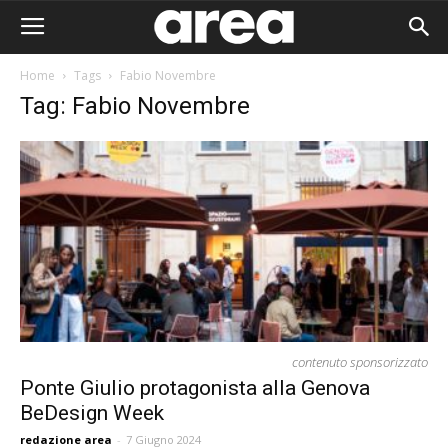
Home
Tags
Fabio Novembre
Tag: Fabio Novembre
contenuto sponsorizzato
Ponte Giulio protagonista alla Genova
BeDesign Week
Area I
redazione area
-
7 Giugno 2024