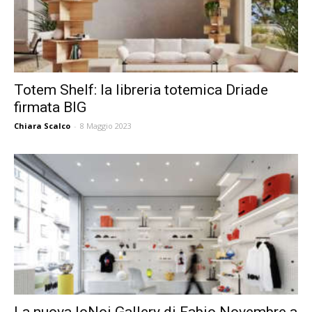
Totem Shelf: la libreria totemica Driade
firmata BIG
Chiara Scalco
-
8 Maggio 2023
La nuova IoNoi Gallery di Fabio Novembre a