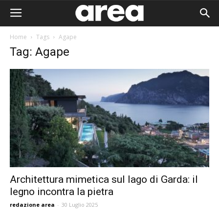
Home
Tags
Agape
Tag: Agape
Architettura mimetica sul lago di Garda: il
legno incontra la pietra
Area I
redazione area
-
30 Luglio 2025