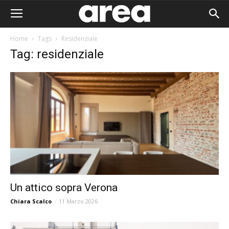
Home
Tags
Residenziale
Tag: residenziale
Un attico sopra Verona
Chiara Scalco
-
11 Marzo 2026
Area I