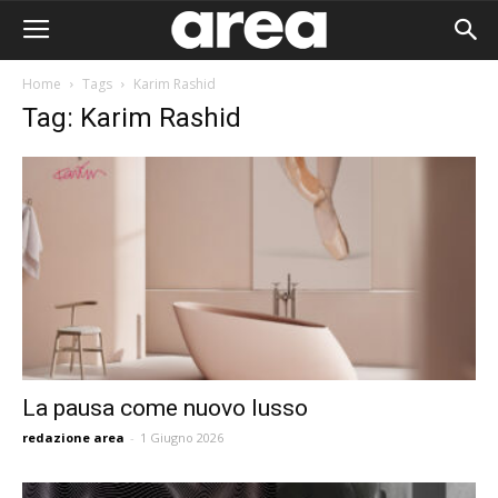
Home
Tags
Karim Rashid
Tag: Karim Rashid
La pausa come nuovo lusso
redazione area
-
1 Giugno 2026
Area I