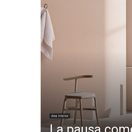
Area Interior
La pausa com