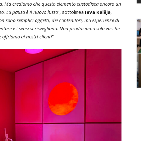
ua. Ma crediamo che questo elemento custodisca ancora un
po. La pausa è il nuovo lusso
”, sottolinea
Ieva Kalēja
,
on sono semplici oggetti, dei contenitori, ma esperienze di
ntare e i sensi si risvegliano. Non produciamo solo vasche
offriamo ai nostri clienti
”.