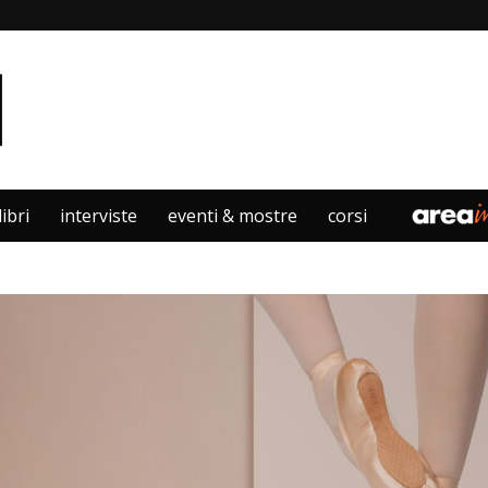
libri
interviste
eventi & mostre
corsi