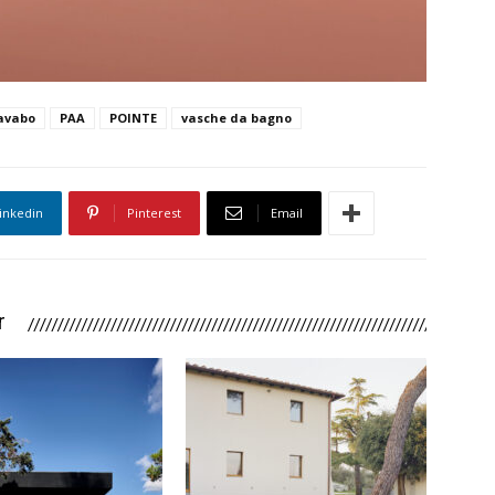
avabo
PAA
POINTE
vasche da bagno
inkedin
Pinterest
Email
r