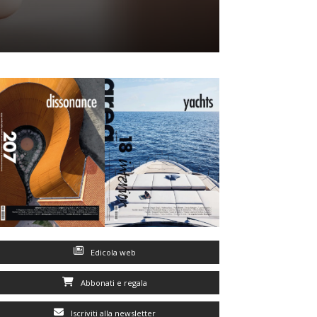
Edicola web
Abbonati e regala
Iscriviti alla newsletter