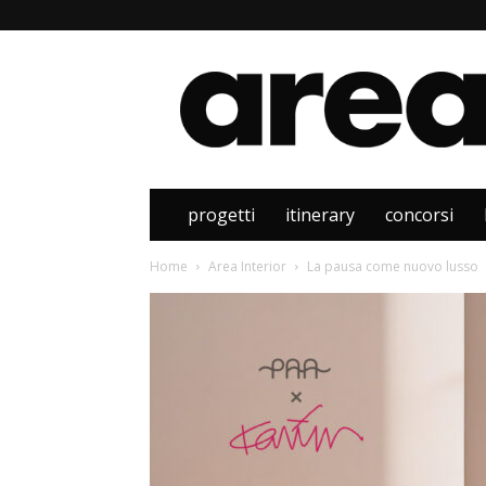
Area
progetti
itinerary
concorsi
Home
Area Interior
La pausa come nuovo lusso