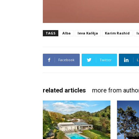
TAGS
Alba
Ieva Kalēja
Karim Rashid
l
Facebook
Twitter
L
related articles
more from autho