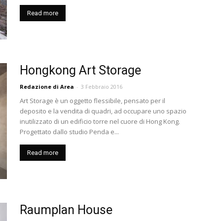
Read more
Hongkong Art Storage
Redazione di Area
-
3 Febbraio 2016
Art Storage è un oggetto flessibile, pensato per il
deposito e la vendita di quadri, ad occupare uno spazio
inutilizzato di un edificio torre nel cuore di Hong Kong.
Progettato dallo studio Penda e...
Read more
Raumplan House