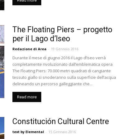
Read more
The Floating Piers – progetto
per il Lago d’Iseo
Redazione di Area
-
19 Gennaio 2016
Durante il mese di giugno 2016 il Lago d’Iseo verrà
completamente rivoluzionato dall’emblematica opera
The Floating Piers: 70.000 metri quadrati di cangiante
tessuto giallo si snoderanno sulla superficie dell’acqua
delineando un percorso galleggiante che...
Read more
Constitución Cultural Centre
text by Elemental
-
15 Gennaio 2016