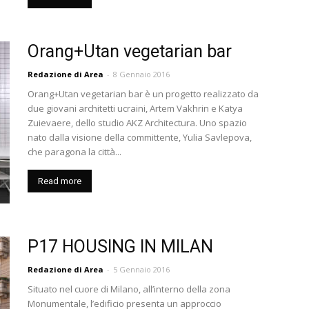
Orang+Utan vegetarian bar
Redazione di Area
-
8 Gennaio 2016
Orang+Utan vegetarian bar è un progetto realizzato da
due giovani architetti ucraini, Artem Vakhrin e Katya
Zuievaere, dello studio AKZ Architectura. Uno spazio
nato dalla visione della committente, Yulia Savlepova,
che paragona la città...
Read more
P17 HOUSING IN MILAN
Redazione di Area
-
5 Gennaio 2016
Situato nel cuore di Milano, all’interno della zona
Monumen­tale, l’edificio presenta un ap­proccio