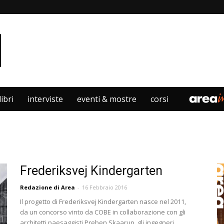
libri
interviste
eventi & mostre
corsi
Frederiksvej Kindergarten
Redazione di Area
-
16 Febbraio 2016
Il progetto di Frederiksvej Kindergarten nasce nel 2011,
da un concorso vinto da COBE in collaborazione con gli
architetti paesaggisti Preben Skaarup, gli ingegneri