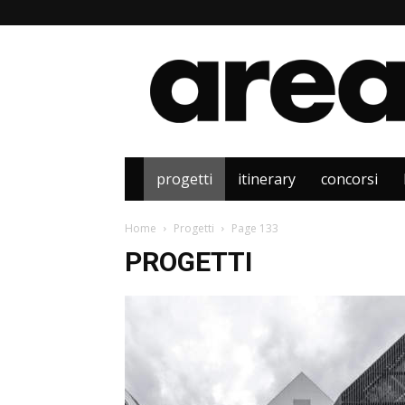
Area
progetti
itinerary
concorsi
Home
Progetti
Page 133
PROGETTI