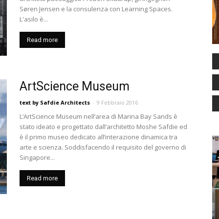
Søren Jensen e la consulenza con Learning Spaces.
L'asilo è...
Read more
ArtScience Museum
text by Safdie Architects
-
9 Febbraio 2016
L‘ArtScience Museum nell‘area di Marina Bay Sands è
stato ideato e progettato dall‘architetto Moshe Safdie ed
è il primo museo dedicato all‘interazione dinamica tra
arte e scienza. Soddisfacendo il requisito del governo di
Singapore...
Read more