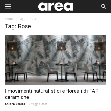
Home
Tags
Rose
Tag: Rose
I movimenti naturalistici e floreali di FAP
ceramiche
Area I
Chiara Scalco
-
5 Maggio 2020