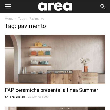
Home
Tags
Pavimento
Tag: pavimento
FAP ceramiche presenta la linea Summer
Chiara Scalco
-
29 Gennaio 2021
Area I