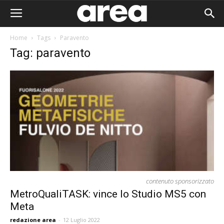
Home
Tags
Paravento
Tag: paravento
contenuto sponsorizzato
MetroQualiTASK: vince lo Studio MS5 con
Meta
Area I
redazione area
-
12 Luglio 2022