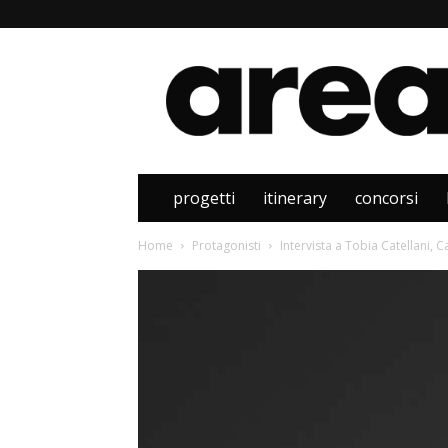
Area
progetti
itinerary
concorsi
Home
Protagonisti
Intervista a Tobia Catellani, 