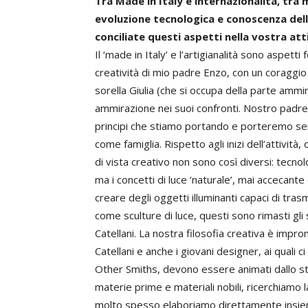
Tra Made in Italy e internazionalità, tra m
evoluzione tecnologica e conoscenza dell
conciliate questi aspetti nella vostra att
Il ‘made in Italy’ e l’artigianalità sono aspett
creatività di mio padre Enzo, con un coraggi
sorella Giulia (che si occupa della parte ammi
ammirazione nei suoi confronti. Nostro padre 
principi che stiamo portando e porteremo semp
come famiglia. Rispetto agli inizi dell’attività
di vista creativo non sono così diversi: tecn
ma i concetti di luce ‘naturale’, mai accecante o 
creare degli oggetti illuminanti capaci di tr
come sculture di luce, questi sono rimasti gli 
Catellani. La nostra filosofia creativa è impro
Catellani e anche i giovani designer, ai quali 
Other Smiths, devono essere animati dallo ste
materie prime e materiali nobili, ricerchiamo
molto spesso elaboriamo direttamente insieme a