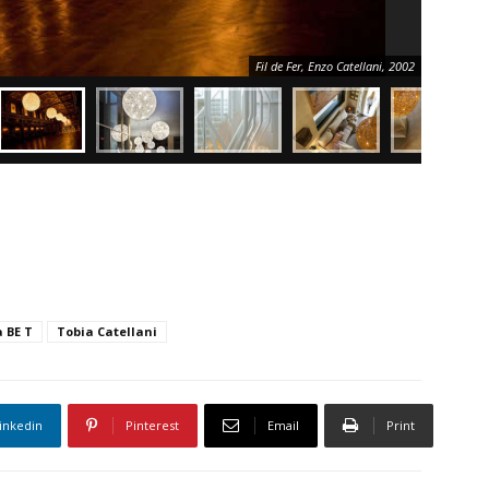
Fil de Fer, Enzo Catellani, 2002
a BE T
Tobia Catellani
inkedin
Pinterest
Email
Print