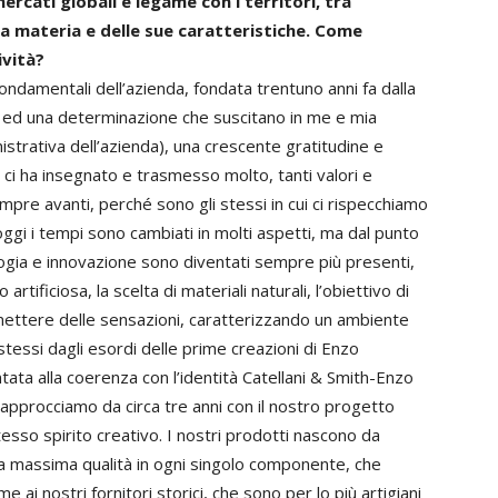
ercati globali e legame con i territori, tra
a materia e delle sue caratteristiche. Come
ività?
i fondamentali dell’azienda, fondata trentuno anni fa dalla
o ed una determinazione che suscitano in me e mia
nistrativa dell’azienda), una crescente gratitudine e
ci ha insegnato e trasmesso molto, tanti valori e
re avanti, perché sono gli stessi in cui ci rispecchiamo
, oggi i tempi sono cambiati in molti aspetti, ma dal punto
ologia e innovazione sono diventati sempre più presenti,
artificiosa, la scelta di materiali naturali, l’obiettivo di
asmettere delle sensazioni, caratterizzando un ambiente
stessi dagli esordi delle prime creazioni di Enzo
ntata alla coerenza con l’identità Catellani & Smith-Enzo
ci approcciamo da circa tre anni con il nostro progetto
sso spirito creativo. I nostri prodotti nascono da
 la massima qualità in ogni singolo componente, che
i nostri fornitori storici, che sono per lo più artigiani