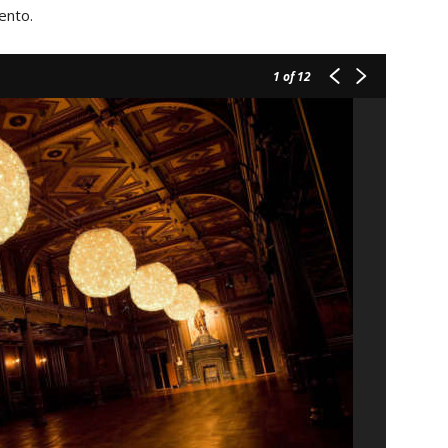
ento.
1
of 12