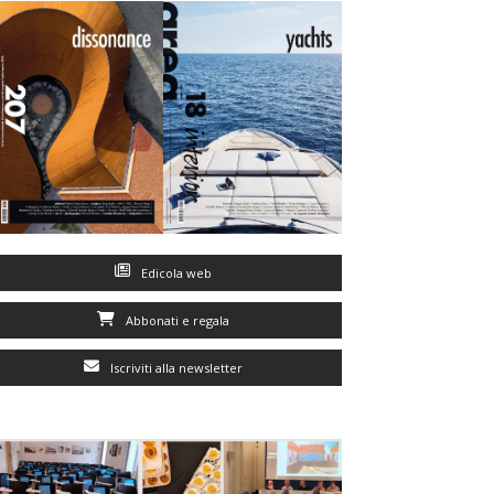
Edicola web
Abbonati e regala
Iscriviti alla newsletter