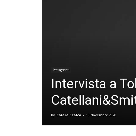
Protagonisti
Intervista a To
Catellani&Smi
By
Chiara Scalco
-
13 Novembre 2020