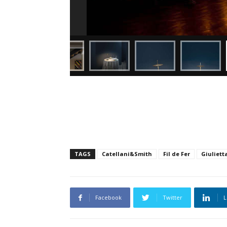
TAGS
Catellani&Smith
Fil de Fer
Giuliett
Facebook
Twitter
L