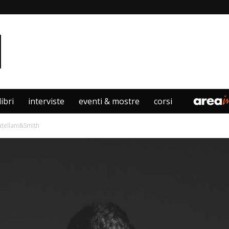
libri
interviste
eventi & mostre
corsi
Catellani&Smith