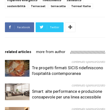
risparmio energetico
rivestimento
SanMarco
sostenibilità
Terracoat
terracotta
Terreal Italia
Facebook
Twitter
related articles
more from author
contenuto sponsorizzato
Tre progetti firmati SICIS ridefiniscono
l’ospitalità contemporanea
contenuto sponsorizzato
Smart: alte performance e produzione
consapevole per una linea accessibile
contenuto sponsorizzato