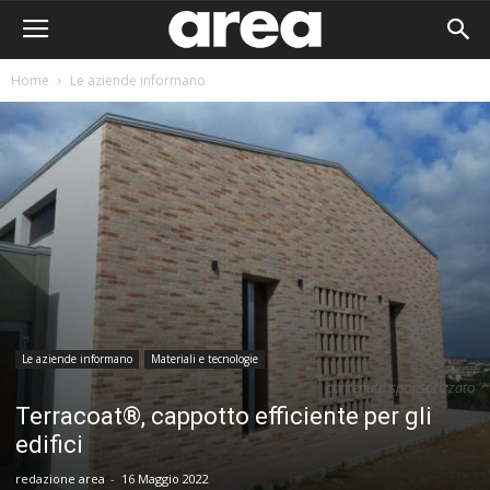
Home
Le aziende informano
Le aziende informano
Materiali e tecnologie
contenuto sponsorizzato
Terracoat®, cappotto efficiente per gli
edifici
Area I
redazione area
-
16 Maggio 2022