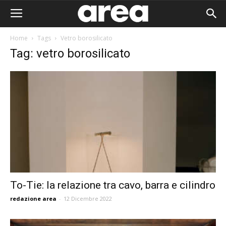
Home
Tags
Vetro borosilicato
Tag: vetro borosilicato
To-Tie: la relazione tra cavo, barra e cilindro
redazione area
-
12 Dicembre 2022
Area I