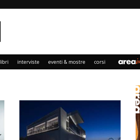
libri
interviste
eventi & mostre
corsi