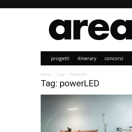
Area
progetti
itinerary
concorsi
Home
Tags
PowerLED
Tag: powerLED