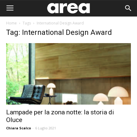
Home
Tags
International Design Award
Tag: International Design Award
Lampade per la zona notte: la storia di
Oluce
Area I
Chiara Scalco
-
6 Luglio 2021