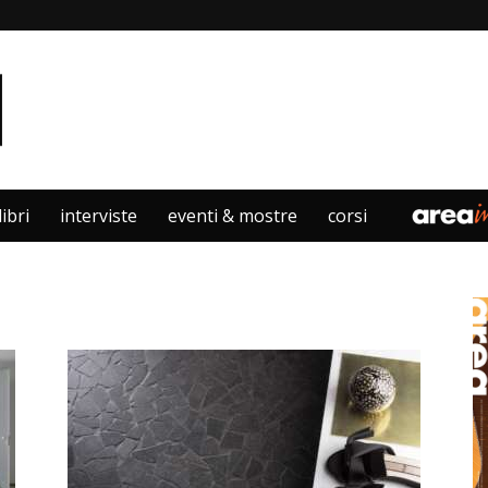
libri
interviste
eventi & mostre
corsi