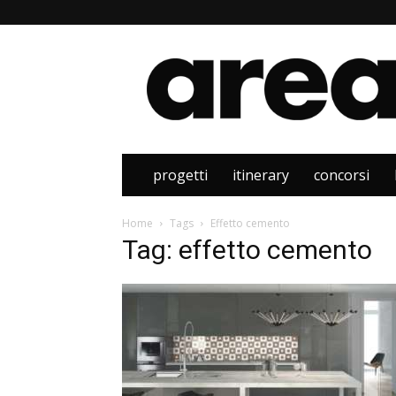
Area
progetti
itinerary
concorsi
Home
Tags
Effetto cemento
Tag: effetto cemento