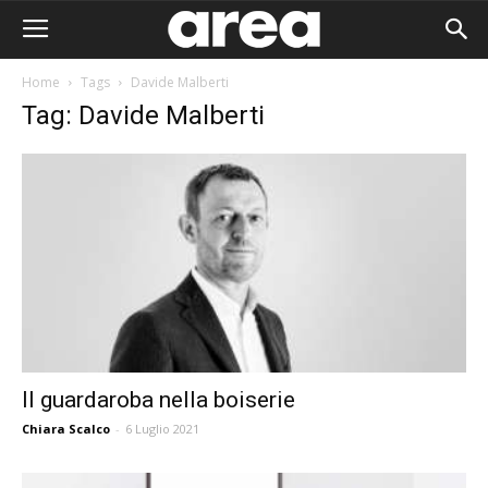
Home
Tags
Davide Malberti
Tag: Davide Malberti
Il guardaroba nella boiserie
Chiara Scalco
-
6 Luglio 2021
Area I