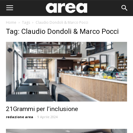
Home
Tags
Claudio Dondoli & Marco Pocci
Tag: Claudio Dondoli & Marco Pocci
21Grammi per l’inclusione
redazione area
-
9 Aprile 2024
Area I