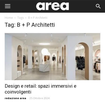
Home
Tags
B + P Architetti
Tag: B + P Architetti
Design e retail: spazi immersivi e
coinvolgenti
Area I
redazione area
-
25 Ottobre 2024