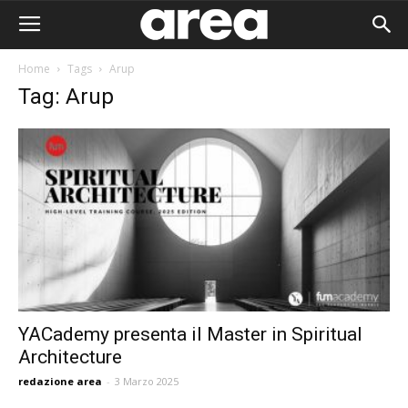
Home
Tags
Arup
Tag: Arup
YACademy presenta il Master in Spiritual
Architecture
Area I
redazione area
-
3 Marzo 2025