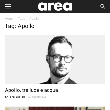
Home
Tags
Apollo
Tag: Apollo
Apollo, tra luce e acqua
Chiara Scalco
-
20 Agosto 2021
Area I