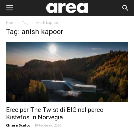
Home
Tags
Anish kapoor
Tag: anish kapoor
Erco per The Twist di BIG nel parco
Kistefos in Norvegia
Area I
Chiara Scalco
-
10 Febbraio 2020