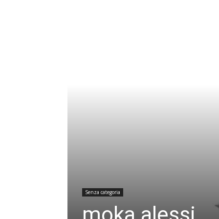
Senza categoria
moka alessi