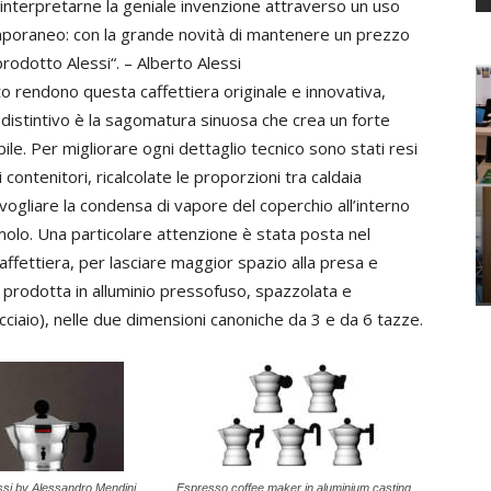
interpretarne la geniale invenzione attraverso un uso
mporaneo: con la grande novità di mantenere un prezzo
odotto Alessi“. – Alberto Alessi
 rendono questa caffettiera originale e innovativa,
 distintivo è la sagomatura sinuosa che crea un forte
e. Per migliorare ogni dettaglio tecnico sono stati resi
i contenitori, ricalcolate le proporzioni tra caldaia
vogliare la condensa di vapore del coperchio all’interno
molo. Una particolare attenzione è stata posta nel
caffettiera, per lasciare maggior spazio alla presa e
 è prodotta in alluminio pressofuso, spazzolata e
acciaio), nelle due dimensioni canoniche da 3 e da 6 tazze.
si by Alessandro Mendini
Espresso coffee maker in aluminium casting.