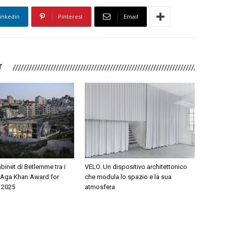
inkedin
Pinterest
Email
r
binet di Betlemme tra i
VELO. Un dispositivo architettonico
ll’Aga Khan Award for
che modula lo spazio e la sua
e 2025
atmosfera