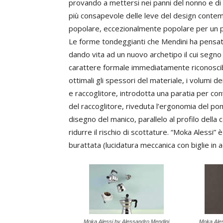
provando a mettersi nei panni del nonno e di 
più consapevole delle leve del design conte
popolare, eccezionalmente popolare per un pr
Le forme tondeggianti che Mendini ha pensato
dando vita ad un nuovo archetipo il cui segno
carattere formale immediatamente riconoscibil
ottimali gli spessori del materiale, i volumi de
e raccoglitore, introdotta una paratia per con
del raccoglitore, riveduta l’ergonomia del po
disegno del manico, parallelo al profilo della 
ridurre il rischio di scottature. “Moka Alessi”
burattata (lucidatura meccanica con biglie in 
Moka Alessi by Alessandro Mendini
Moka Ales