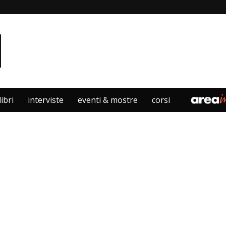
libri
interviste
eventi & mostre
corsi