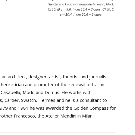
Handle and knob in thermoplastic resin, black.
Cl 15, Ø cm 9.6, h cm 16.4 – 3 cups. Cl 30, Ø
cm 10.4, h cm 20.6 – 6 cups.
 an architect, designer, artist, theorist and journalist.
theoretician and promoter of the renewal of Italian
ne Casabella, Modo and Domus. He works with
ips, Cartier, Swatch, Hermés and he is a consultant to
 In 1979 and 1981 he was awarded the Golden Compass for
other Francesco, the Atelier Mendini in Milan