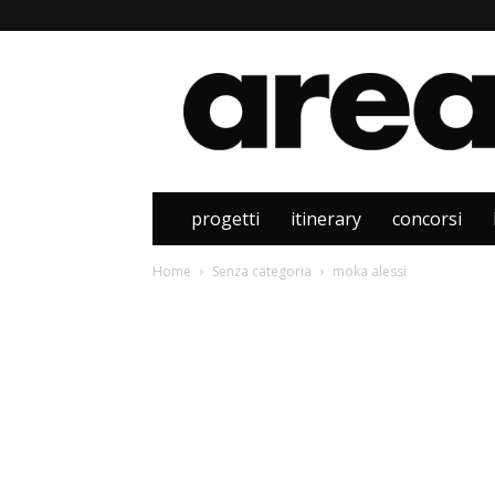
Area
progetti
itinerary
concorsi
Home
Senza categoria
moka alessi