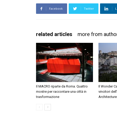
Facebook
Twitter
L
related articles
more from autho
Il MACRO riparte da Roma. Quattro
Il Wonder Ca
mostre per raccontare una città in
vincitori de
trasformazione
Architectur