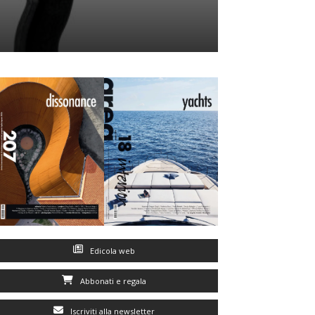
Edicola web
Abbonati e regala
Iscriviti alla newsletter