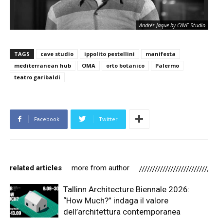
Andrés Jaque by CAVE Studio
TAGS
cave studio
ippolito pestellini
manifesta
mediterranean hub
OMA
orto botanico
Palermo
teatro garibaldi
Facebook
Twitter
related articles
more from author
Tallinn Architecture Biennale 2026:
“How Much?” indaga il valore
dell’architettura contemporanea