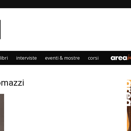
libri
interviste
eventi & mostre
corsi
omazzi