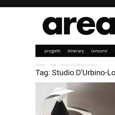
Area
progetti
itinerary
concorsi
Home
Tags
Studio D’Urbino-Lomazzi
Tag: Studio D’Urbino-L