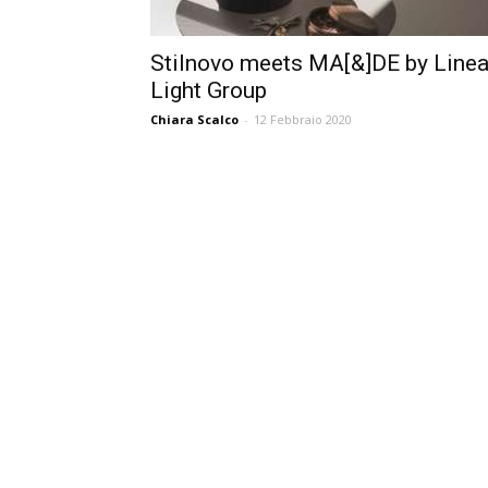
Stilnovo meets MA[&]DE by Line
Light Group
Chiara Scalco
-
12 Febbraio 2020