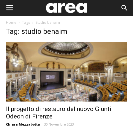
Home
Tags
Studio benaim
Tag: studio benaim
Il progetto di restauro del nuovo Giunti
Odeon di Firenze
Area I
Chiara Mezzabotta
-
30 Novembre 2023