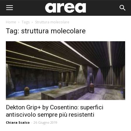
Home
Tags
Struttura molecolare
Tag: struttura molecolare
Dekton Grip+ by Cosentino: superfici
antiscivolo sempre più resistenti
Area I
Chiara Scalco
-
26 Giugno 2019