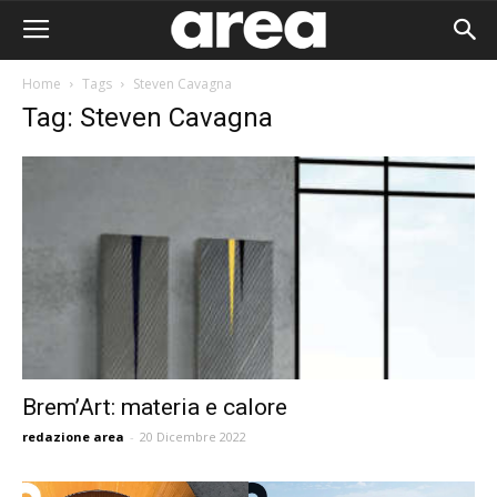
Home
Tags
Steven Cavagna
Tag: Steven Cavagna
Brem’Art: materia e calore
redazione area
-
20 Dicembre 2022
Area I