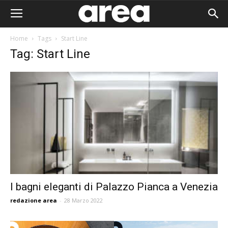
Home
Tags
Start Line
Tag: Start Line
I bagni eleganti di Palazzo Pianca a Venezia
redazione area
-
28 Marzo 2022
Area I