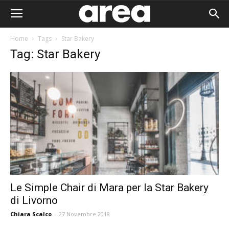
Home
Tags
Star Bakery
Tag: Star Bakery
Le Simple Chair di Mara per la Star Bakery
di Livorno
Area I
Chiara Scalco
-
27 Novembre 2018