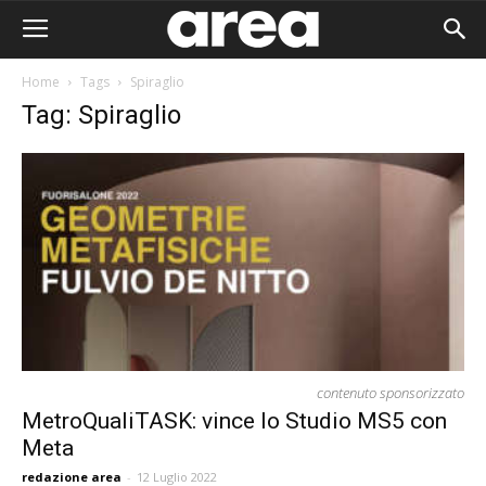
Home
Tags
Spiraglio
Tag: Spiraglio
contenuto sponsorizzato
MetroQualiTASK: vince lo Studio MS5 con
Meta
Area I
redazione area
-
12 Luglio 2022