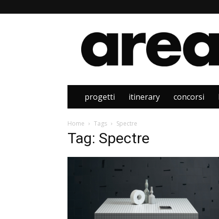
Area
progetti
itinerary
concorsi
Home
Tags
Spectre
Tag: Spectre