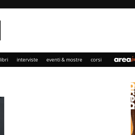
libri
interviste
eventi & mostre
corsi