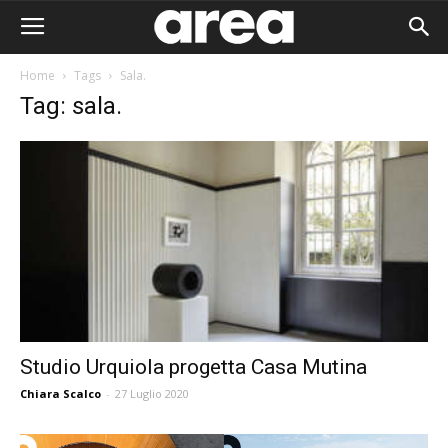
Home
Tags
Sala.
Tag: sala.
Studio Urquiola progetta Casa Mutina
Chiara Scalco
-
27 Luglio 2020
Area I