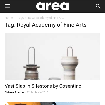
Home
Tags
Royal Academy of Fine Arts
Tag: Royal Academy of Fine Arts
Vasi Slab in Silestone by Cosentino
Chiara Scalco
-
22 Febbraio 2016
Area I