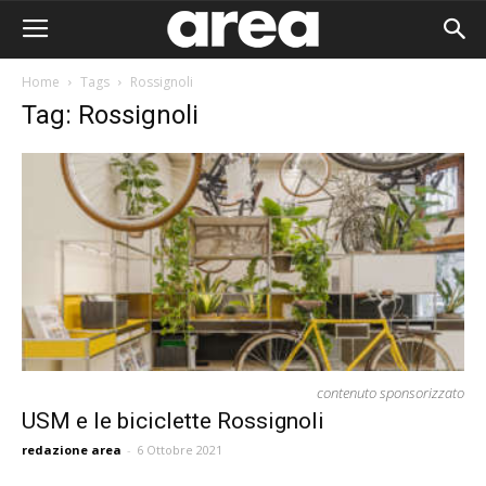
Home
Tags
Rossignoli
Tag: Rossignoli
contenuto sponsorizzato
USM e le biciclette Rossignoli
Area I
redazione area
-
6 Ottobre 2021