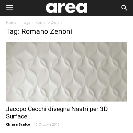
Home
Tags
Romano Zenoni
Tag: Romano Zenoni
Jacopo Cecchi disegna Nastri per 3D
Surface
Area I
Chiara Scalco
-
10 Ottobre 2016