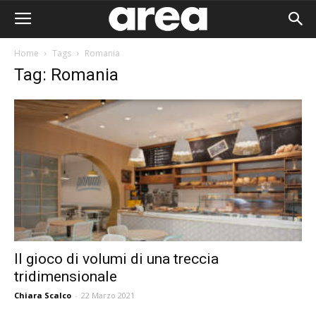
Home
Tags
Romania
Tag: Romania
Il gioco di volumi di una treccia
tridimensionale
Area I
Chiara Scalco
-
22 Marzo 2021