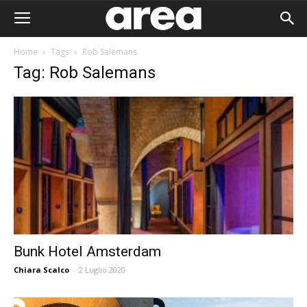
Home
Tags
Rob Salemans
Tag: Rob Salemans
Bunk Hotel Amsterdam
Chiara Scalco
-
2 Luglio 2020
Area I