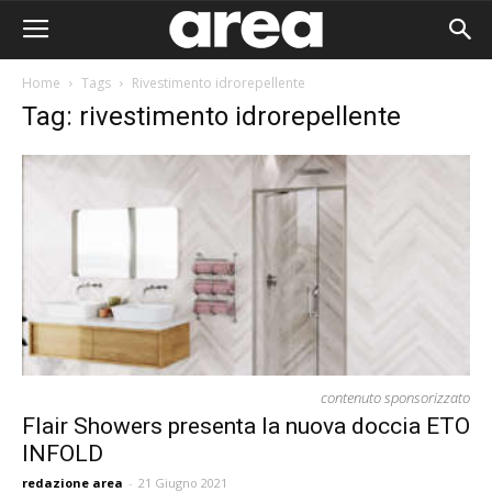
Home
Tags
Rivestimento idrorepellente
Tag: rivestimento idrorepellente
contenuto sponsorizzato
Flair Showers presenta la nuova doccia ETO
INFOLD
Area I
redazione area
-
21 Giugno 2021