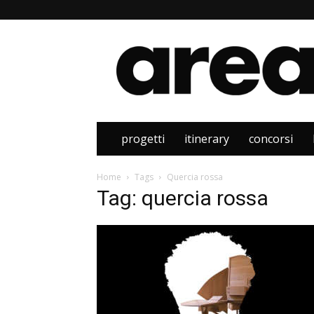
Area
progetti
itinerary
concorsi
Home
Tags
Quercia rossa
Tag: quercia rossa