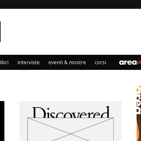
libri
interviste
eventi & mostre
corsi