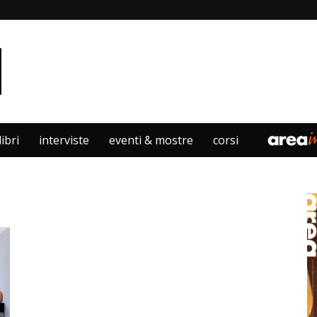
libri
interviste
eventi & mostre
corsi