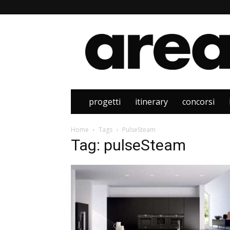
Area
progetti
itinerary
concorsi
Home
Tags
PulseSteam
Tag: pulseSteam