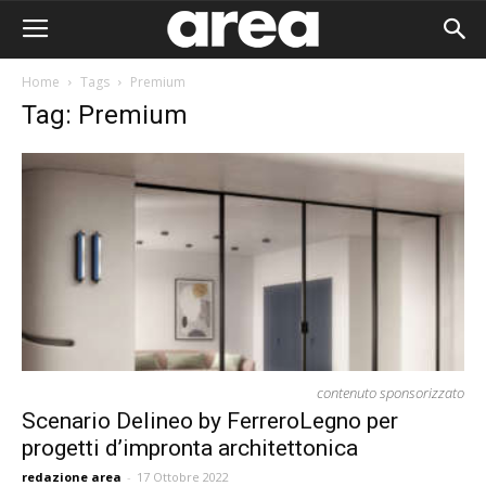
Home
Tags
Premium
Tag: Premium
contenuto sponsorizzato
Scenario Delineo by FerreroLegno per
progetti d’impronta architettonica
Area I
redazione area
-
17 Ottobre 2022