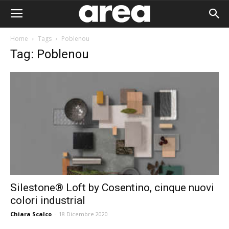
Home
Tags
Poblenou
Tag: Poblenou
Silestone® Loft by Cosentino, cinque nuovi
colori industrial
Area I
Chiara Scalco
-
18 Dicembre 2020