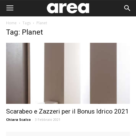
Home
Tags
Planet
Tag: Planet
Scarabeo e Zazzeri per il Bonus Idrico 2021
Chiara Scalco
-
3 Febbraio 2021
Area I