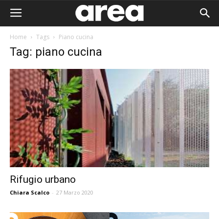
Home
Tags
Piano cucina
Tag: piano cucina
Rifugio urbano
Chiara Scalco
-
27 Marzo 2020
Area I