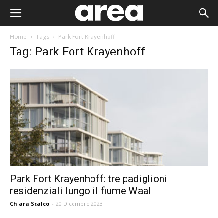
Home
Tags
Park Fort Krayenhoff
Tag: Park Fort Krayenhoff
Park Fort Krayenhoff: tre padiglioni
residenziali lungo il fiume Waal
Area I
Chiara Scalco
-
20 Dicembre 2023