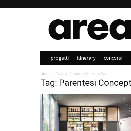
Area
progetti
itinerary
concorsi
Home
Tags
Parentesi Concept Bar
Tag: Parentesi Concept