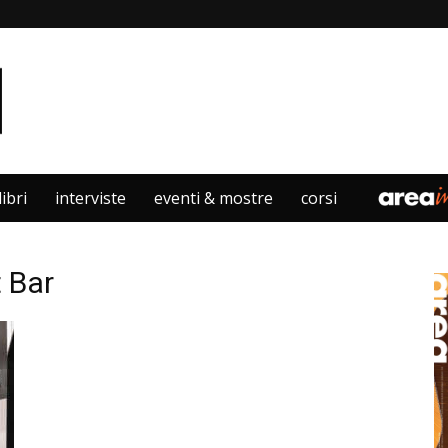
libri
interviste
eventi & mostre
corsi
 Bar