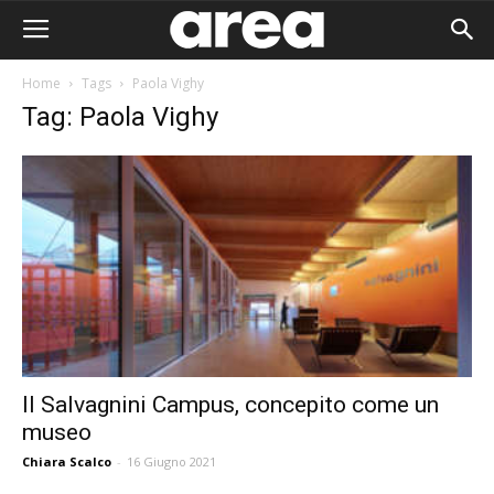
Home
Tags
Paola Vighy
Tag: Paola Vighy
Il Salvagnini Campus, concepito come un
museo
Area I
Chiara Scalco
-
16 Giugno 2021