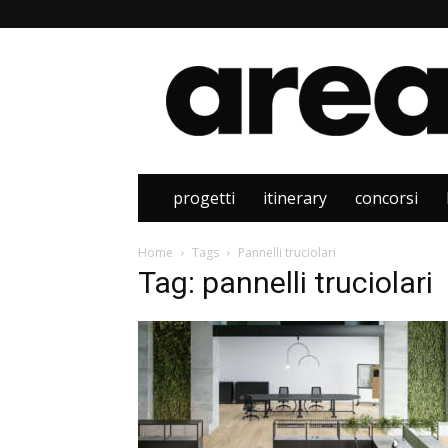
Area
progetti
itinerary
concorsi
Home
Tags
Pannelli truciolari
Tag: pannelli truciolari