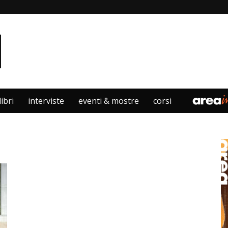
libri
interviste
eventi & mostre
corsi