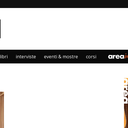
libri
interviste
eventi & mostre
corsi