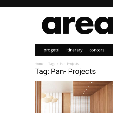
Area
progetti
itinerary
concorsi
Home
Tags
Pan- Projects
Tag: Pan- Projects