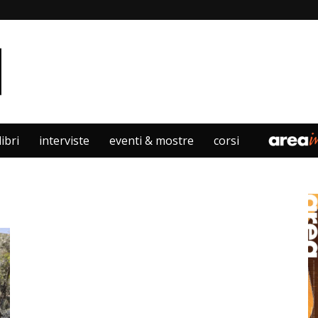
libri
interviste
eventi & mostre
corsi