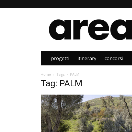
Area
progetti
itinerary
concorsi
Home
Tags
PALM
Tag: PALM